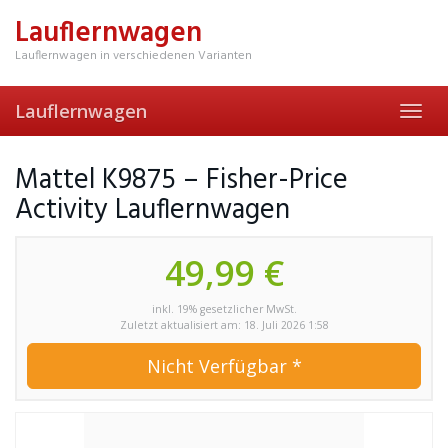
Skip
Lauflernwagen
to
main
Lauflernwagen in verschiedenen Varianten
content
Lauflernwagen
Toggl
navig
Mattel K9875 – Fisher-Price
Activity Lauflernwagen
49,99 €
inkl. 19% gesetzlicher MwSt.
Zuletzt aktualisiert am: 18. Juli 2026 1:58
Nicht Verfügbar *